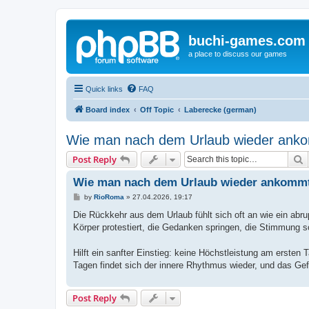
buchi-games.com
a place to discuss our games
Quick links
FAQ
Board index
Off Topic
Laberecke (german)
Wie man nach dem Urlaub wieder ank
S
Post Reply
Wie man nach dem Urlaub wieder ankomm
P
by
RioRoma
»
27.04.2026, 19:17
o
s
Die Rückkehr aus dem Urlaub fühlt sich oft an wie ein abr
t
Körper protestiert, die Gedanken springen, die Stimmung sc
Hilft ein sanfter Einstieg: keine Höchstleistung am erste
Tagen findet sich der innere Rhythmus wieder, und das Ge
Post Reply