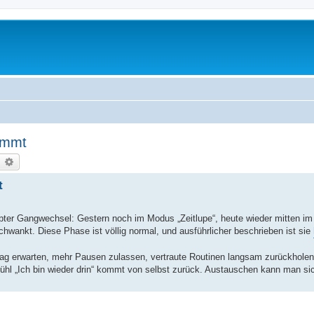
ommt
earch
Advanced search
t
upter Gangwechsel: Gestern noch im Modus „Zeitlupe“, heute wieder mitten im
hwankt. Diese Phase ist völlig normal, und ausführlicher beschrieben ist sie
n Tag erwarten, mehr Pausen zulassen, vertraute Routinen langsam zurückholen
fühl „Ich bin wieder drin“ kommt von selbst zurück. Austauschen kann man si