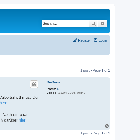
Search
Advanced search
Register
Login
1 post • Page
1
of
1
RioRoma
Posts:
4
Joined:
23.04.2026, 06:43
 Arbeitsrhythmus. Der
hier
.
. Nach ein paar
ch darüber
hier
.
T
o
1 post • Page
1
of
1
p