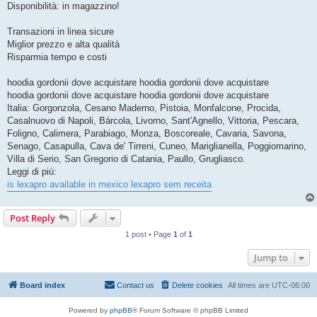
Disponibilità: in magazzino!
Transazioni in linea sicure
Miglior prezzo e alta qualità
Risparmia tempo e costi
hoodia gordonii dove acquistare hoodia gordonii dove acquistare
hoodia gordonii dove acquistare hoodia gordonii dove acquistare
Italia: Gorgonzola, Cesano Maderno, Pistoia, Monfalcone, Procida,
Casalnuovo di Napoli, Bárcola, Livorno, Sant'Agnello, Vittoria, Pescara,
Foligno, Calimera, Parabiago, Monza, Boscoreale, Cavaria, Savona,
Senago, Casapulla, Cava de' Tirreni, Cuneo, Mariglianella, Poggiomarino,
Villa di Serio, San Gregorio di Catania, Paullo, Grugliasco.
Leggi di più:
is lexapro available in mexico lexapro sem receita
Post Reply
1 post • Page
1
of
1
Jump to
Board index
Contact us
Delete cookies
All times are
UTC-06:00
Powered by
phpBB
® Forum Software © phpBB Limited