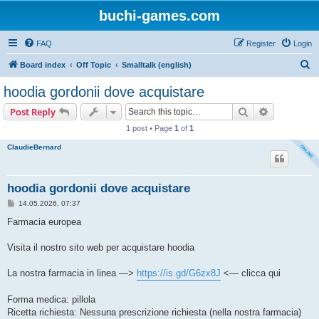
buchi-games.com
FAQ
Register
Login
S
Board index
Off Topic
Smalltalk (english)
e
hoodia gordonii dove acquistare
a
Search
Advanced s
Post Reply
r
1 post • Page
1
of
1
c
ClaudieBernard
h
hoodia gordonii dove acquistare
P
14.05.2026, 07:37
o
s
Farmacia europea
t
Visita il nostro sito web per acquistare hoodia
La nostra farmacia in linea —>
https://is.gd/G6zx8J
<— clicca qui
Forma medica: pillola
Ricetta richiesta: Nessuna prescrizione richiesta (nella nostra farmacia)