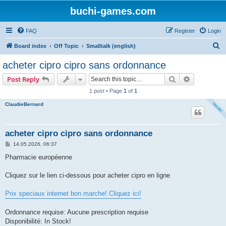
buchi-games.com
FAQ
Register
Login
S
Board index
Off Topic
Smalltalk (english)
e
acheter cipro cipro sans ordonnance
a
Search
Advanced s
Post Reply
r
1 post • Page
1
of
1
c
ClaudieBernard
h
acheter cipro cipro sans ordonnance
P
14.05.2026, 06:37
o
s
Pharmacie européenne
t
Cliquez sur le lien ci-dessous pour acheter cipro en ligne
Prix speciaux internet bon marche! Cliquez ici!
Ordonnance requise: Aucune prescription requise
Disponibilité: In Stock!