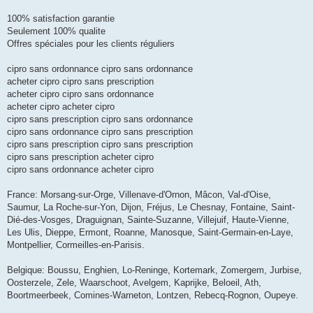
100% satisfaction garantie
Seulement 100% qualite
Offres spéciales pour les clients réguliers
cipro sans ordonnance cipro sans ordonnance
acheter cipro cipro sans prescription
acheter cipro cipro sans ordonnance
acheter cipro acheter cipro
cipro sans prescription cipro sans ordonnance
cipro sans ordonnance cipro sans prescription
cipro sans prescription cipro sans prescription
cipro sans prescription acheter cipro
cipro sans ordonnance acheter cipro
France: Morsang-sur-Orge, Villenave-d'Ornon, Mâcon, Val-d'Oise,
Saumur, La Roche-sur-Yon, Dijon, Fréjus, Le Chesnay, Fontaine, Saint-
Dié-des-Vosges, Draguignan, Sainte-Suzanne, Villejuif, Haute-Vienne,
Les Ulis, Dieppe, Ermont, Roanne, Manosque, Saint-Germain-en-Laye,
Montpellier, Cormeilles-en-Parisis.
Belgique: Boussu, Enghien, Lo-Reninge, Kortemark, Zomergem, Jurbise,
Oosterzele, Zele, Waarschoot, Avelgem, Kaprijke, Beloeil, Ath,
Boortmeerbeek, Comines-Warneton, Lontzen, Rebecq-Rognon, Oupeye.