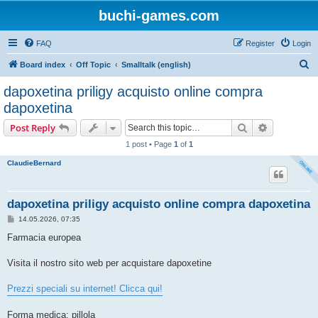
buchi-games.com
FAQ
Register
Login
S
Board index
Off Topic
Smalltalk (english)
e
dapoxetina priligy acquisto online compra
a
dapoxetina
r
Search
Advanced s
Post Reply
c
1 post • Page
1
of
1
h
ClaudieBernard
dapoxetina priligy acquisto online compra dapoxetina
P
14.05.2026, 07:35
o
s
Farmacia europea
t
Visita il nostro sito web per acquistare dapoxetine
Prezzi speciali su internet! Clicca qui!
Forma medica: pillola