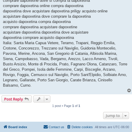
comprare dapoxetine dove si compra la dapoxetina
comprare dapoxetina online compra dapoxetina
dapoxetina dove acquistare dapoxetina priligy acquisto online
acquistare dapoxetina dove comprare la dapoxetina
acquisto dapoxetina compra dapoxetina
comprare dapoxetina acquistare dapoxetine
acquistare dapoxetina dapoxetina dove acquistare
dapoxetina comprare acquisto dapoxetina
Italia: Santa Maria Capua Vetere, Teramo, Trapani, Reggio Emilia,
Crotone, Concorezzo, Trezzano sul Naviglio, Guidonia Montecelio,
Pavona, Merine, Ancona, San Gregorio di Catania, Albisola Marina,
Siena, Campobasso, Vada, Bergamo, Arezzo, Lacco Ameno, Tivoli,
Busto Arsizio, Monte di Procida, Prato, Fagnano Olona, Catanzaro, Torre
del Greco, Pompei, Isola delle Femmine, Carpi, Bisceglie, Arzano,
Rovigo, Foggia, Cernusco sul Naviglio, Porto Sant'Elpidio, Solbiate Arno,
Legnano, Gallarate, Porto San Giorgio, Carate Brianza, Cinisello
Balsamo, Curno.
Post Reply
1 post • Page
1
of
1
Jump to
Board index
Contact us
Delete cookies
All times are
UTC-06:00